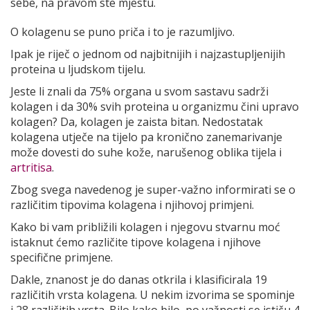
sebe, na pravom ste mjestu.
O kolagenu se puno priča i to je razumljivo.
Ipak je riječ o jednom od najbitnijih i najzastupljenijih
proteina u ljudskom tijelu.
Jeste li znali da 75% organa u svom sastavu sadrži
kolagen i da 30% svih proteina u organizmu čini upravo
kolagen? Da, kolagen je zaista bitan. Nedostatak
kolagena utječe na tijelo pa kronično zanemarivanje
može dovesti do suhe kože, narušenog oblika tijela i
artritisa
.
Zbog svega navedenog je super-važno informirati se o
različitim tipovima kolagena i njihovoj primjeni.
Kako bi vam približili kolagen i njegovu stvarnu moć
istaknut ćemo različite tipove kolagena i njihove
specifične primjene.
Dakle, znanost je do danas otkrila i klasificirala 19
različitih vrsta kolagena. U nekim izvorima se spominje