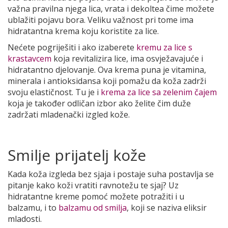
važna pravilna njega lica, vrata i dekoltea čime možete
ublažiti pojavu bora. Veliku važnost pri tome ima
hidratantna krema koju koristite za lice.
Nećete pogriješiti i ako izaberete
kremu za lice s
krastavcem
koja revitalizira lice, ima osvježavajuće i
hidratantno djelovanje. Ova krema puna je vitamina,
minerala i antioksidansa koji pomažu da koža zadrži
svoju elastičnost. Tu je i
krema za lice sa zelenim čajem
koja je također odličan izbor ako želite čim duže
zadržati mladenački izgled kože.
Smilje prijatelj kože
Kada koža izgleda bez sjaja i postaje suha postavlja se
pitanje kako koži vratiti ravnotežu te sjaj? Uz
hidratantne kreme pomoć možete potražiti i u
balzamu, i to
balzamu od smilja
, koji se naziva eliksir
mladosti.