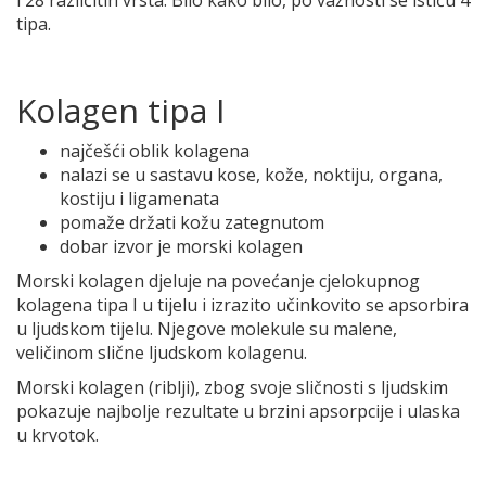
i 28 različitih vrsta. Bilo kako bilo, po važnosti se ističu 4
tipa.
Kolagen tipa I
najčešći oblik kolagena
nalazi se u sastavu kose, kože, noktiju, organa,
kostiju i ligamenata
pomaže držati kožu zategnutom
dobar izvor je morski kolagen
Morski kolagen djeluje na povećanje cjelokupnog
kolagena tipa I u tijelu i izrazito učinkovito se apsorbira
u ljudskom tijelu. Njegove molekule su malene,
veličinom slične ljudskom kolagenu.
Morski kolagen (riblji), zbog svoje sličnosti s ljudskim
pokazuje najbolje rezultate u brzini apsorpcije i ulaska
u krvotok.