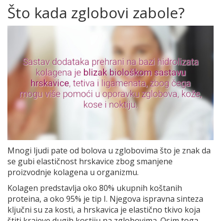
Što kada zglobovi zabole?
Mnogi ljudi pate od bolova u zglobovima što je znak da
se gubi elastičnost hrskavice zbog smanjene
proizvodnje kolagena u organizmu.
Kolagen predstavlja oko 80% ukupnih koštanih
proteina, a oko 95% je tip I. Njegova ispravna sinteza
ključni su za kosti, a hrskavica je elastično tkivo koja
štiti krajeve dugih kostiju na zglobovima. Osim toga,