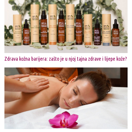
Zdrava kožna barijera: zašto je u njoj tajna zdrave i lijepe kože?