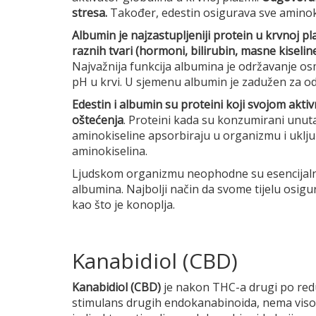
stresa.
Također, edestin osigurava sve aminoki
Albumin je najzastupljeniji protein u krvnoj pla
raznih tvari (hormoni, bilirubin, masne kiselin
Najvažnija funkcija albumina je održavanje osm
pH u krvi. U sjemenu albumin je zadužen za od
Edestin i albumin su proteini koji svojom akt
oštećenja
. Proteini kada su konzumirani unut
aminokiseline apsorbiraju u organizmu i uklju
aminokiselina.
Ljudskom organizmu neophodne su esencijalne 
albumina. Najbolji način da svome tijelu osigu
kao što je konoplja.
Kanabidiol (CBD)
Kanabidiol (CBD)
je nakon THC-a drugi po redu
stimulans drugih endokanabinoida, nema visok