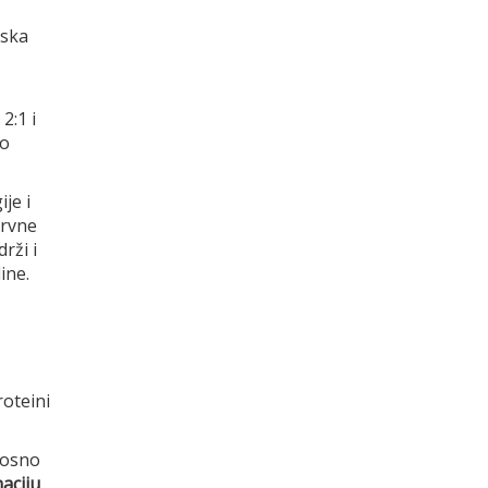
nska
2:1 i
ko
je i
krvne
rži i
ine.
roteini
nosno
aciju