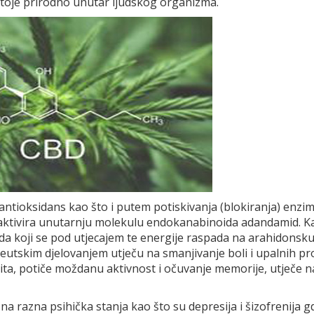
stoje prirodno unutar ljudskog organizma.
ntioksidans kao što i putem potiskivanja (blokiranja) enzi
 aktivira unutarnju molekulu endokanabinoida adandamid. K
da koji se pod utjecajem te energije raspada na arahidonsk
peutskim djelovanjem utječu na smanjivanje boli i upalnih pr
tita, potiče moždanu aktivnost i očuvanje memorije, utječe n
a razna psihička stanja kao što su depresija i šizofrenija g