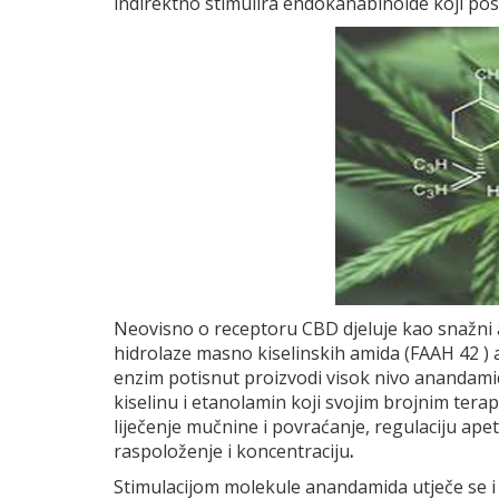
indirektno stimulira endokanabinoide koji po
Neovisno o receptoru CBD djeluje kao snažni a
hidrolaze masno kiselinskih amida (FAAH 42 )
enzim potisnut proizvodi visok nivo anandami
kiselinu i etanolamin koji svojim brojnim tera
liječenje mučnine i povraćanje, regulaciju ape
raspoloženje i koncentraciju
.
Stimulacijom molekule anandamida utječe se i n