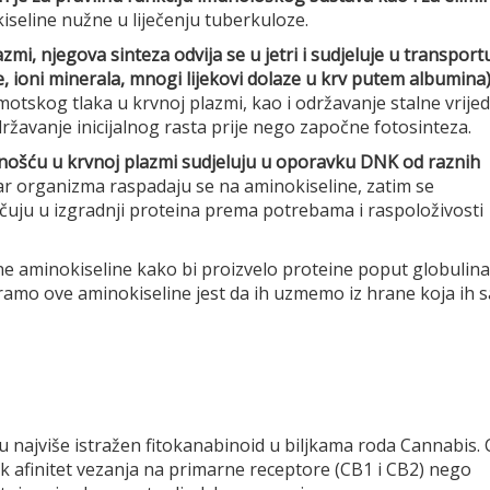
seline nužne u liječenju tuberkuloze.
zmi, njegova sinteza odvija se u jetri i sudjeluje u transport
e, ioni minerala, mnogi lijekovi dolaze u krv putem albumina)
otskog tlaka u krvnoj plazmi, kao i održavanje stalne vrije
ržavanje inicijalnog rasta prije nego započne fotosinteza.
ivnošću u krvnoj plazmi sudjeluju u oporavku DNK od raznih
ar organizma raspadaju se na aminokiseline, zatim se
čuju u izgradnji proteina prema potrebama i raspoloživosti
aminokiseline kako bi proizvelo proteine poput globulina
ramo ove aminokiseline jest da ih uzmemo iz hrane koja ih s
 najviše istražen fitokanabinoid u biljkama roda Cannabis. 
 afinitet vezanja na primarne receptore (CB1 i CB2) nego