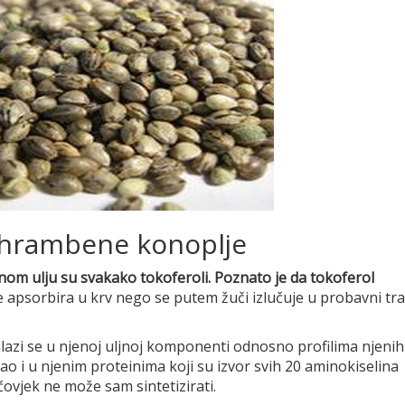
ehrambene konoplje
inom ulju su svakako tokoferoli. Poznato je da tokoferol
e apsorbira u krv nego se putem žuči izlučuje u probavni tra
lazi se u njenoj uljnoj komponenti odnosno profilima njenih
 i u njenim proteinima koji su izvor svih 20 aminokiselina
 čovjek ne može sam sintetizirati.