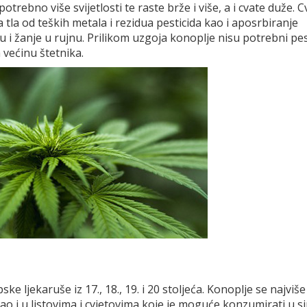
potrebno više svijetlosti te raste brže i više, a i cvate duže. 
a tla od teških metala i rezidua pesticida kao i aposrbiranje
 i žanje u rujnu. Prilikom uzgoja konoplje nisu potrebni pes
 većinu štetnika.
e ljekaruše iz 17., 18., 19. i 20 stoljeća. Konoplje se najviše
ao i u listovima i cvjetovima koje je moguće konzumirati u 