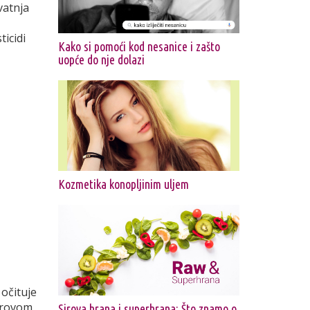
Cvatnja
ticidi
Kako si pomoći kod nesanice i zašto
uopće do nje dolazi
Kozmetika konopljinim uljem
 očituje
sirovom
Sirova hrana i superhrana: Što znamo o