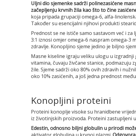
Uljni dio sjemenke sadrži polinezasićene masne 
začepljenju krvnih žila kao što to čine zasićen
koja pripada grupaciji omega-6, alfa-linolensk
Također su esencijalni njihovi produkti steari
Prednost se ne ističe samo sastavom već i za 
3:1 iznosi omjer omega-6 naspram omega-3 ma
zdravlje. Konopljino sjeme jedino je biljno sj
Masne kiseline igraju veliku ulogu u izgradnji
vitamina, čuvaju živčane stanice, podmazuju z
žile. Sjeme sadrži oko 80% ovih zdravih i nužni
oko 10% zasićenih, a još jedna prednost među 
Konopljini proteini
Proteini konoplje visoke su hranidbene vrijedno
iz životinjskih proizvoda. Proteini zastupljeni 
Edestin, odnosno biljni globulin u prirodi m
aktivator globulina u krvnoj plazmi.
Odgovoran 