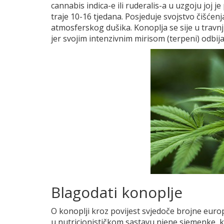
cannabis indica-e ili ruderalis-a u uzgoju joj je 
traje 10-16 tjedana. Posjeduje svojstvo čišćenj
atmosferskog dušika. Konoplja se sije u travnju
jer svojim intenzivnim mirisom (terpeni) odbija
Blagodati konoplje
O konoplji kroz povijest svjedoče brojne europsk
u nutricionističkom sastavu njene sjemenke, k