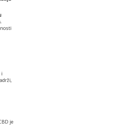
u
.
dnosti
 i
adrži,
CBD je