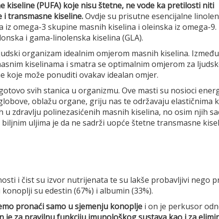
kiseline (PUFA) koje nisu štetne, ne vode ka pretilosti niti
e i transmasne kiseline.
Ovdje su prisutne esencijalne linole
a iz omega-3 skupine masnih kiselina i oleinska iz omega-9.
donska i gama-linolenska kiselina (GLA).
ljudski organizam idealnim omjerom masnih kiselina. Između 
snim kiselinama i smatra se optimalnim omjerom za ljuds
eme koje može ponuditi ovakav idealan omjer.
 gotovo svih stanica u organizmu. Ove masti su nosioci energi
globove, oblažu organe, griju nas te održavaju elastičnima 
h u zdravlju polinezasićenih masnih kiselina, no osim njih sad
biljnim uljima je da ne sadrži uopće štetne transmasne kisel
sti i čist su izvor nutrijenata te su lakše probavljivi nego p
u konoplji su edestin (67%) i albumin (33%).
ožemo pronaći samo u sjemenju konoplje
i on je perkusor od
je za pravilnu funkciju imunološkog sustava kao i za elimin