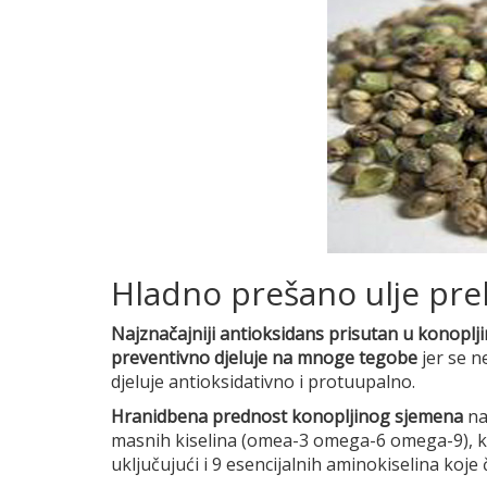
Hladno prešano ulje pr
Najznačajniji antioksidans prisutan u konoplj
preventivno djeluje na mnoge tegobe
jer se n
djeluje antioksidativno i protuupalno.
Hranidbena prednost konopljinog sjemena
na
masnih kiselina (omea-3 omega-6 omega-9), kao
uključujući i 9 esencijalnih aminokiselina koje