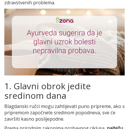
zdravstvenih problema.
1. Glavni obrok jedite
sredinom dana
Blagdanski ručci mogu zahtijevati puno pripreme, ako s
pripremom započnete sredinom popodneva, sve će
završiti kasno poslijepodne.
Prema prirodnim zakonima probavnog ciklusa,
najtežu