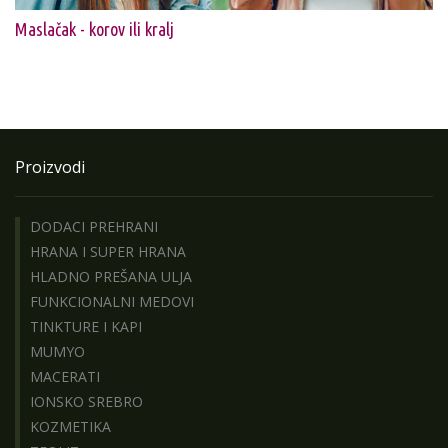
Maslačak - korov ili kralj
Proizvodi
DODACI PREHRANI
HRANA I SUPER HRANA
HLADNO PREŠANA ULJA
FUNKCIONALNI MEDOVI
TINKTURE I KAPI
MUMYO
MACERATI
IONSKO SREBRO
KOZMETIKA