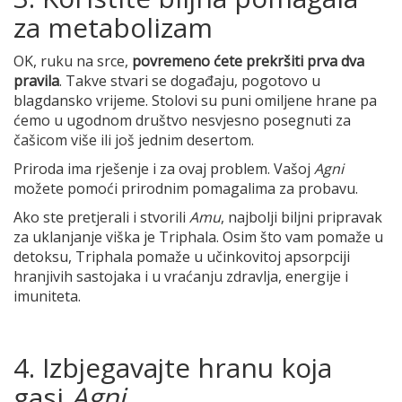
za metabolizam
OK, ruku na srce,
povremeno ćete prekršiti prva dva
pravila
. Takve stvari se događaju, pogotovo u
blagdansko vrijeme. Stolovi su puni omiljene hrane pa
ćemo u ugodnom društvo nesvjesno posegnuti za
čašicom više ili još jednim desertom.
Priroda ima rješenje i za ovaj problem. Vašoj
Agni
možete pomoći prirodnim pomagalima za probavu.
Ako ste pretjerali i stvorili
Amu
, najbolji biljni pripravak
za uklanjanje viška je Triphala. Osim što vam pomaže u
detoksu, Triphala pomaže u učinkovitoj apsorpciji
hranjivih sastojaka i u vraćanju zdravlja, energije i
imuniteta.
4. Izbjegavajte hranu koja
gasi
Agni