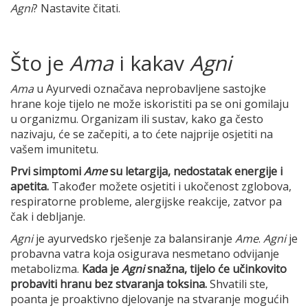
Agni
? Nastavite čitati.
Što je
Ama
i kakav
Agni
Ama
u Ayurvedi označava neprobavljene sastojke
hrane koje tijelo ne može iskoristiti pa se oni gomilaju
u organizmu. Organizam ili sustav, kako ga često
nazivaju, će se začepiti, a to ćete najprije osjetiti na
vašem imunitetu.
Prvi simptomi
Ame
su letargija, nedostatak energije i
apetita.
Također možete osjetiti i ukočenost zglobova,
respiratorne probleme, alergijske reakcije, zatvor pa
čak i debljanje.
Agni
je ayurvedsko rješenje za balansiranje
Ame
.
Agni
je
probavna vatra koja osigurava nesmetano odvijanje
metabolizma.
Kada je
Agni
snažna, tijelo će učinkovito
probaviti hranu bez stvaranja toksina.
Shvatili ste,
poanta je proaktivno djelovanje na stvaranje mogućih