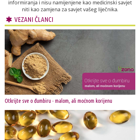
informiranja i nisu namijenjene kao medicinski savjet
niti kao zamjena za savjet vašeg liječnika.
VEZANI ČLANCI
Otkrijte sve o đumbiru - malom, ali moćnom korijenu