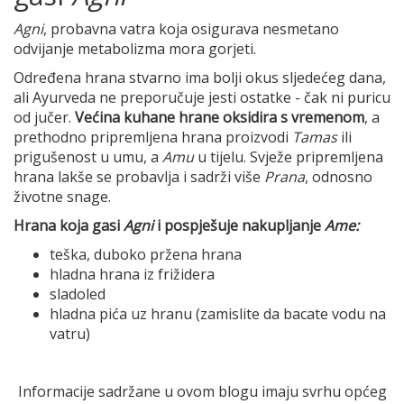
Agni
, probavna vatra koja osigurava nesmetano
odvijanje metabolizma mora gorjeti.
Određena hrana stvarno ima bolji okus sljedećeg dana,
ali Ayurveda ne preporučuje jesti ostatke - čak ni puricu
od jučer.
Većina kuhane hrane oksidira s vremenom
, a
prethodno pripremljena hrana proizvodi
Tamas
ili
prigušenost u umu, a
Amu
u tijelu. Svježe pripremljena
hrana lakše se probavlja i sadrži više
Prana
, odnosno
životne snage.
Hrana koja gasi
Agni
i pospješuje nakupljanje
Ame:
teška, duboko pržena hrana
hladna hrana iz frižidera
sladoled
hladna pića uz hranu (zamislite da bacate vodu na
vatru)
Informacije sadržane u ovom blogu imaju svrhu općeg