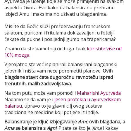
Ayurveda je učenje koje se može primijeniti na svakom
aspektu života. Evo kako uz balansiranu prehranu
izbjeći Amu i maksimalno uživati u blagdanima.
Mislite da Božić služi prežderavanju francuskom
salatom, puricom i fritulama dok zavaljeni u fotelji
čekate da pukne i posljednji gumb na trapericama?
Znamo da ste pametniji od toga. Ipak
koristite više od
10% mozga
.
Vjerojatno ste već isplanirali balansirani blagdanski
jelovnik i ništa vam neće poremetiti planove.
Ovih
blagdane stavit ćete dugoročnu ravnotežu ispred
trenutnih, malih zadovoljstava.
Na tom putu može vam pomoći i
Maharishi Ayurveda
.
Nadamo se da vam je i
jesen protekla u ayurvedskom
balansu
, upravo to je glavni cilj ovog sustava
tradicionalne medicine koji potječe iz Indije.
Balansiranje je ključ izbjegavanje
Ame
ovih blagdana, a
Ama
se balansira s
Agni
.
Pitate se što je
Ama
i kakav