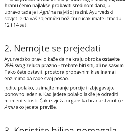
hranu ćemo najlakše probaviti sredinom dana
, a
upravo tada je i
Agni
na najvišoj razini. Ayurvedski
savjet je da vaš zajednički božićni ručak imate između
12 i 14 sati.
2. Nemojte se prejedati
Ayurvedsko pravilo kaže da na kraju obroka
ostavite
25% svog želuca prazno - trebate biti siti, ali ne sasvim
.
Tako ćete ostaviti prostora probavnim kiselinama i
enzimima da rade svoj posao.
Jedite polako, uzimajte manje porcije i izbjegavajte
ponovno jedenje. Kad jedete polako lakše je odrediti
moment sitosti. Čak i svježa organska hrana stvorit će
Amu
ako jedete previše.
3. Koristite biljna pomagala