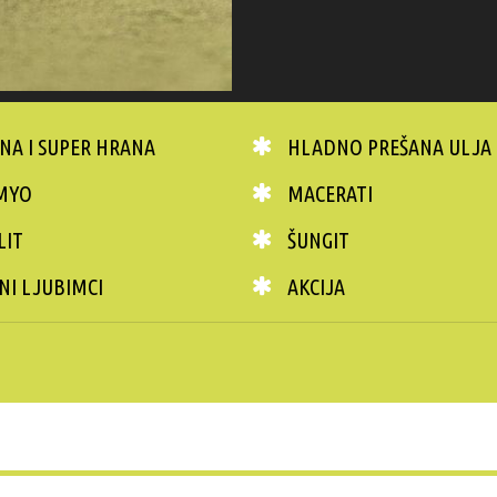
NA I SUPER HRANA
HLADNO PREŠANA ULJA
MYO
MACERATI
LIT
ŠUNGIT
NI LJUBIMCI
AKCIJA