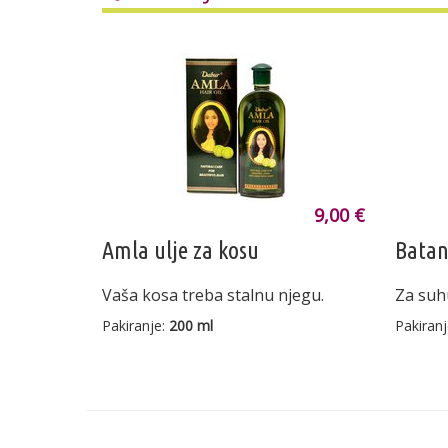
9,00 €
Amla ulje za kosu
Batan
Vaša kosa treba stalnu njegu.
Za suh
Pakiranje:
200 ml
Pakiran