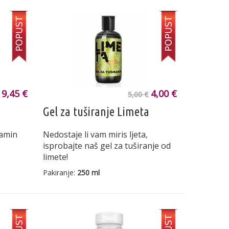
9,45 €
4,00 €
5,00 €
Gel za tuširanje Limeta
tamin
Nedostaje li vam miris ljeta,
isprobajte naš gel za tuširanje od
limete!
Pakiranje:
250 ml