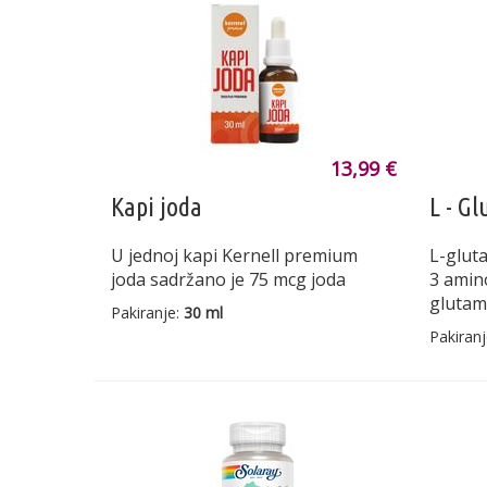
13,99 €
Kapi joda
L - G
U jednoj kapi Kernell premium
L-gluta
joda sadržano je 75 mcg joda
3 aminok
glutam
Pakiranje:
30 ml
Pakiran