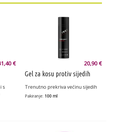
31,40 €
20,90 €
Gel za kosu protiv sijedih
i s
Trenutno prekriva većinu sijedih
m
Pakiranje:
100 ml