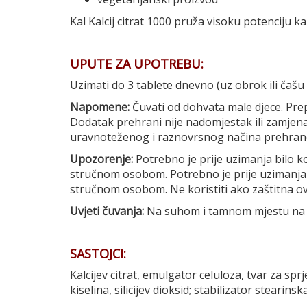
Kal Kalcij citrat 1000 pruža visoku potenciju k
UPUTE ZA UPOTREBU:
Uzimati do 3 tablete dnevno (uz obrok ili čašu
Napomene:
Čuvati od dohvata male djece. Pre
Dodatak prehrani nije nadomjestak ili zamjena
uravnoteženog i raznovrsnog načina prehrane
Upozorenje:
Potrebno je prije uzimanja bilo ko
stručnom osobom. Potrebno je prije uzimanja d
stručnom osobom. Ne koristiti ako zaštitna ovo
Uvjeti čuvanja:
Na suhom i tamnom mjestu na 
SASTOJCI:
Kalcijev citrat, emulgator celuloza, tvar za s
kiselina, silicijev dioksid; stabilizator stearinsk