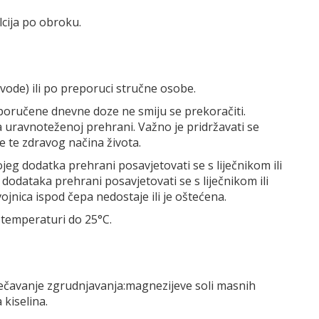
alcija po obroku.
 vode) ili po preporuci stručne osobe.
poručene dnevne doze ne smiju se prekoračiti.
 uravnoteženoj prehrani. Važno je pridržavati se
 te zdravog načina života.
jeg dodatka prehrani posavjetovati se s liječnikom ili
odataka prehrani posavjetovati se s liječnikom ili
jnica ispod čepa nedostaje ili je oštećena.
temperaturi do 25°C.
prječavanje zgrudnjavanja:magnezijeve soli masnih
a kiselina.