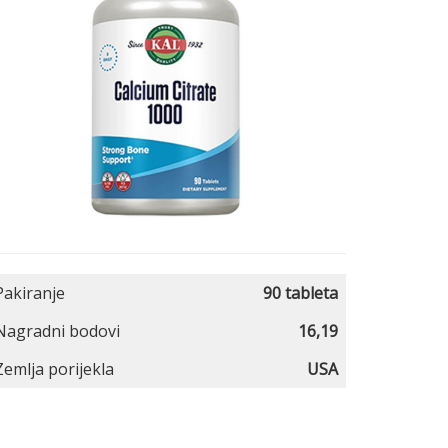
Pakiranje
90 tableta
Nagradni bodovi
16,19
Zemlja porijekla
USA