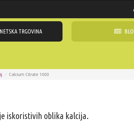
NETSKA TRGOVINA
BLO
ij
Calcium Citrate 1000
je iskoristivih oblika kalcija.