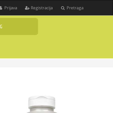
Prijava
Registracija
Pretraga
G