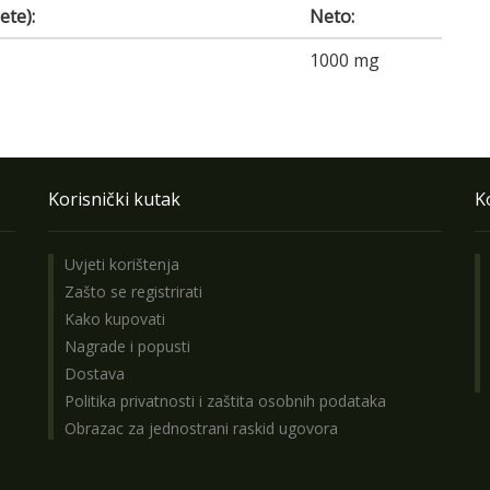
ete):
Neto:
1000 mg
Korisnički kutak
K
Uvjeti korištenja
Zašto se registrirati
Kako kupovati
Nagrade i popusti
Dostava
Politika privatnosti i zaštita osobnih podataka
Obrazac za jednostrani raskid ugovora