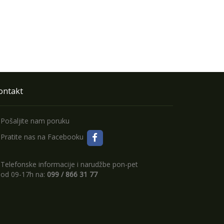
ontakt
Pošaljite nam poruku
Pratite nas na Facebooku
Telefonske informacije i narudžbe pon-pet
od 09-17h na:
099 / 866 31 77