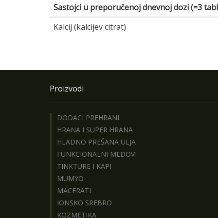
Sastojci u preporučenoj dnevnoj dozi (=3 tabl
Kalcij (kalcijev citrat)
Proizvodi
DODACI PREHRANI
HRANA I SUPER HRANA
HLADNO PREŠANA ULJA
FUNKCIONALNI MEDOVI
TINKTURE I KAPI
MUMYO
MACERATI
IONSKO SREBRO
KOZMETIKA